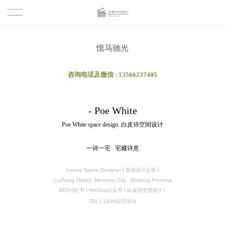
首页
憶马驰光
作品
咨询电话及微信 : 13566237405
室内
团队
- Poe White
建筑
服务
Poe White space
design
. 白皮诗空间设计
关于
一诗一宅 宅藏诗意
公司简介
联系
Interior Space Designer
I 室内设计公司 I
Lucheng District, Wenzhou City, Zhejiang Province
RED小红书 I WeChat公众号 I 白皮诗空间设计 I
设计理念
TEL
I
13566237405